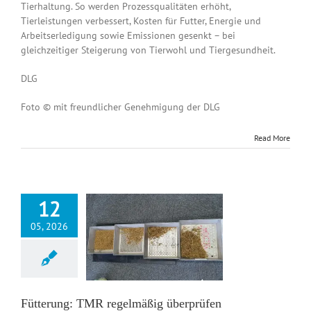
Tierhaltung. So werden Prozessqualitäten erhöht,
Tierleistungen verbessert, Kosten für Futter, Energie und
Arbeitserledigung sowie Emissionen gesenkt – bei
gleichzeitiger Steigerung von Tierwohl und Tiergesundheit.
DLG
Foto © mit freundlicher Genehmigung der DLG
Read More
12
05, 2026
terung: TMR
äßig überprüfen
News DE
Fütterung: TMR regelmäßig überprüfen