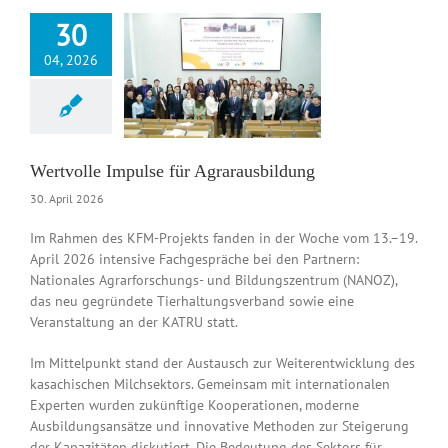
30
04, 2026
lle Impulse für
arausbildung
News DE
Wertvolle Impulse für Agrarausbildung
30. April 2026
Im Rahmen des KFM-Projekts fanden in der Woche vom 13.–19.
April 2026 intensive Fachgespräche bei den Partnern:
Nationales Agrarforschungs- und Bildungszentrum (NANOZ),
das neu gegründete Tierhaltungsverband sowie eine
Veranstaltung an der KATRU statt.
Im Mittelpunkt stand der Austausch zur Weiterentwicklung des
kasachischen Milchsektors. Gemeinsam mit internationalen
Experten wurden zukünftige Kooperationen, moderne
Ausbildungsansätze und innovative Methoden zur Steigerung
der Kapazitäten diskutiert. Die Bedeutung des Sektors für