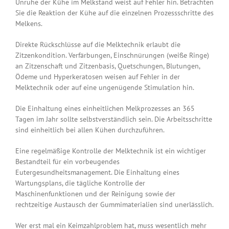
Unruhe der Kühe im Melkstand weist auf Fehler hin. Betrachten
Sie die Reaktion der Kühe auf die einzelnen Prozessschritte des
Melkens.
Direkte Rückschlüsse auf die Melktechnik erlaubt die
Zitzenkondition. Verfärbungen, Einschnürungen (weiße Ringe)
an Zitzenschaft und Zitzenbasis, Quetschungen, Blutungen,
Ödeme und Hyperkeratosen weisen auf Fehler in der
Melktechnik oder auf eine ungenügende Stimulation hin.
Die Einhaltung eines einheitlichen Melkprozesses an 365
Tagen im Jahr sollte selbstverständlich sein. Die Arbeitsschritte
sind einheitlich bei allen Kühen durchzuführen.
Eine regelmäßige Kontrolle der Melktechnik ist ein wichtiger
Bestandteil für ein vorbeugendes
Eutergesundheitsmanagement. Die Einhaltung eines
Wartungsplans, die tägliche Kontrolle der
Maschinenfunktionen und der Reinigung sowie der
rechtzeitige Austausch der Gummimaterialien sind unerlässlich.
Wer erst mal ein Keimzahlproblem hat, muss wesentlich mehr