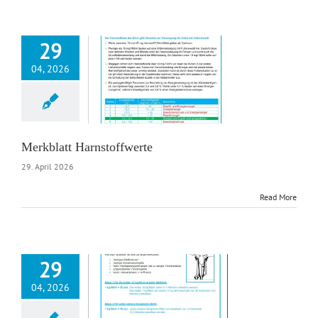
29
04, 2026
tt Harnstoffwerte
ätter
Merkblätter
Fütterung
Merkblatt Harnstoffwerte
29. April 2026
Read More
29
04, 2026
Merkblatt
eschwindigkeit