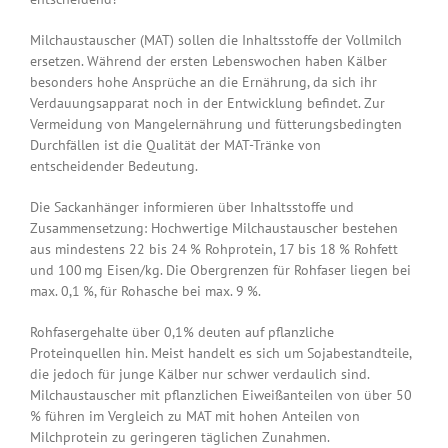
Milchaustauscher (MAT) sollen die Inhaltsstoffe der Vollmilch
ersetzen. Während der ersten Lebenswochen haben Kälber
besonders hohe Ansprüche an die Ernährung, da sich ihr
Verdauungsapparat noch in der Entwicklung befindet. Zur
Vermeidung von Mangelernährung und fütterungsbedingten
Durchfällen ist die Qualität der MAT-Tränke von
entscheidender Bedeutung.
Die Sackanhänger informieren über Inhaltsstoffe und
Zusammensetzung: Hochwertige Milchaustauscher bestehen
aus mindestens 22 bis 24 % Rohprotein, 17 bis 18 % Rohfett
und 100 mg Eisen/kg. Die Obergrenzen für Rohfaser liegen bei
max. 0,1 %, für Rohasche bei max. 9 %.
Rohfasergehalte über 0,1% deuten auf pflanzliche
Proteinquellen hin. Meist handelt es sich um Sojabestandteile,
die jedoch für junge Kälber nur schwer verdaulich sind.
Milchaustauscher mit pflanzlichen Eiweißanteilen von über 50
% führen im Vergleich zu MAT mit hohen Anteilen von
Milchprotein zu geringeren täglichen Zunahmen.