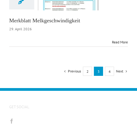
ter Tiergesundheit
Merkblatt Melkgeschwindigkeit
29. April 2026
Read More
Previous
Next
2
3
4
GET SOCIAL