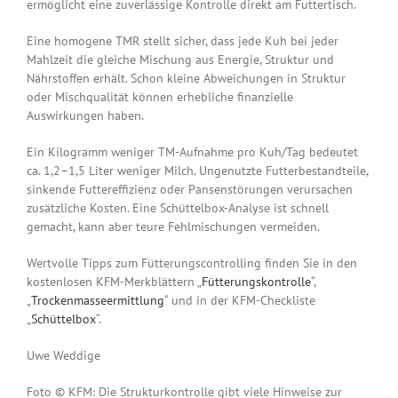
ermöglicht eine zuverlässige Kontrolle direkt am Futtertisch.
Eine homogene TMR stellt sicher, dass jede Kuh bei jeder
Mahlzeit die gleiche Mischung aus Energie, Struktur und
Nährstoffen erhält. Schon kleine Abweichungen in Struktur
oder Mischqualität können erhebliche finanzielle
Auswirkungen haben.
Ein Kilogramm weniger TM-Aufnahme pro Kuh/Tag bedeutet
ca. 1,2–1,5 Liter weniger Milch. Ungenutzte Futterbestandteile,
sinkende Futtereffizienz oder Pansenstörungen verursachen
zusätzliche Kosten. Eine Schüttelbox-Analyse ist schnell
gemacht, kann aber teure Fehlmischungen vermeiden.
Wertvolle Tipps zum Fütterungscontrolling finden Sie in den
kostenlosen KFM-Merkblättern „
Fütterungskontrolle
“,
„
Trockenmasseermittlung
“ und in der KFM-Checkliste
„
Schüttelbox
“.
Uwe Weddige
Foto © KFM: Die Strukturkontrolle gibt viele Hinweise zur