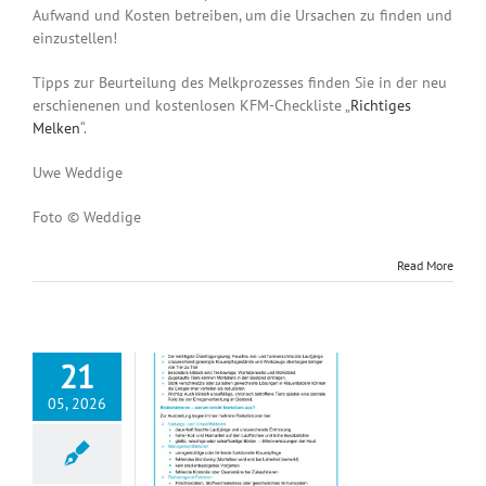
Aufwand und Kosten betreiben, um die Ursachen zu finden und
einzustellen!
Tipps zur Beurteilung des Melkprozesses finden Sie in der neu
erschienenen und kostenlosen KFM-Checkliste „
Richtiges
Melken
“.
Uwe Weddige
Foto © Weddige
Read More
21
05, 2026
latt Mortellaro
indämmen
ätter
Merkblätter
ergesundheit