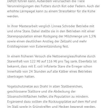
Defizit führen kann. Außerdem verursachen die Tiere
Verunreinigungen des Futters durch Kot oder Federn. Auch der
erhöhte Lärmpegel kann zu einem Stressfaktor für die Kühe
werden.
In ihrer Masterarbeit verglich Linnea Schröder Betriebe mit
und ohne Stare. Dabei stellte sie in den Betrieben mit einer
Starenpopulation einen Rückgang der Milchmenge um 1,5%
sowie einen deutlichen Anstieg der Zellzahl und mehr
Erstdiagnosen von Euterentzündung fest.
In einem früheren Versuch die Nettoenergieaufnahme durch
Starenfraß von 122 MJ auf 116 MJ pro Tag sank. Ebenfalls ist
bekannt, dass mit E. coli infizierte Stare die Erreger schon
innerhalb von 24 Stunden auf alle Kälber eines Betriebes
übertragen hatten.
Vogelschutznetze aus Draht in allen Stallbereichen,
geschlossene Stalltore und die Abdeckung der
Siloanschnittflächen helfen, die Population zu mindern.
Ergänzend dazu sollten die Rückzugsplätze auf dem Hof und
im Stall sowie in Grünstreifen und Hecken begrenzt werden.