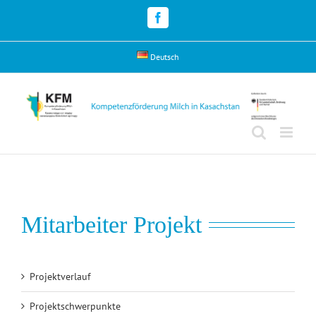
Skip
to
Facebook
content
Deutsch
Mitarbeiter Projekt
Projektverlauf
Projektschwerpunkte