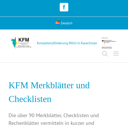
Skip
to
Facebook
content
Deutsch
KFM Merkblätter und
Checklisten
Die über 90 Merkblätter, Checklisten und
Rechenblätter vermitteln in kurzer und