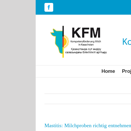
Skip
to
Facebook
content
Home
Pro
Mastitis: Milchproben richtig entnehme