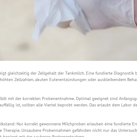
igt gleichzeitig der Zellgehalt der Tankmilch. Eine fundierte Diagnostik 
höhten Zellzahlen, akuten Euterentzündungen oder ausbleibendem Behan
fällt mit der korrekten Probenentnahme. Optimal geeignet sind Anfangsg
auffällig ist, sollten alle Viertel beprobt werden. Das erlaubt dem Labor d
elkstand: Nur korrekt gewonnene Milchproben erlauben eine fundierte E
me Therapie. Unsaubere Probennahmen gefährden nicht nur das Untersuch
tik beginnt mit der sauberen Probenentnahme.