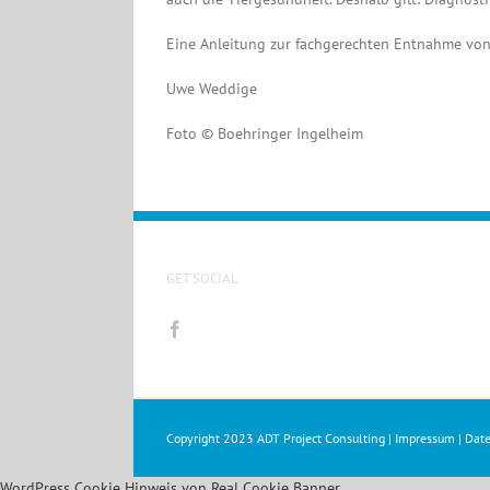
Eine Anleitung zur fachgerechten Entnahme von
Uwe Weddige
Foto © Boehringer Ingelheim
GET SOCIAL
Copyright 2023
ADT Project Consulting
|
Impressum
|
Date
WordPress Cookie Hinweis von Real Cookie Banner