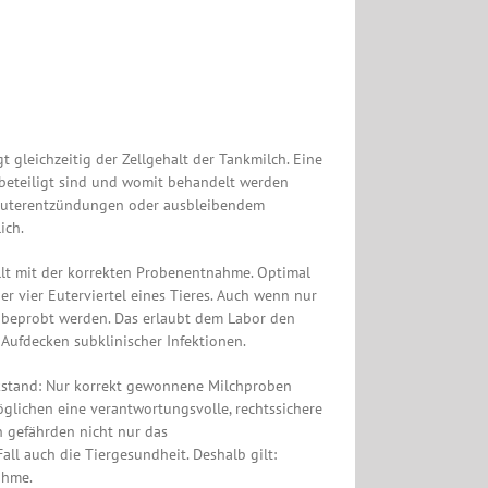
t gleichzeitig der Zellgehalt der Tankmilch. Eine
 beteiligt sind und womit behandelt werden
n Euterentzündungen oder ausbleibendem
ich.
llt mit der korrekten Probenentnahme. Optimal
 vier Euterviertel eines Tieres. Auch wenn nur
rtel beprobt werden. Das erlaubt dem Labor den
 Aufdecken subklinischer Infektionen.
kstand: Nur korrekt gewonnene Milchproben
glichen eine verantwortungsvolle, rechtssichere
gefährden nicht nur das
ll auch die Tiergesundheit. Deshalb gilt:
ahme.