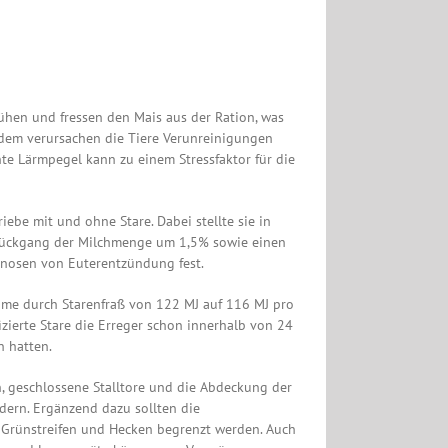
ühen und fressen den Mais aus der Ration, was
rdem verursachen die Tiere Verunreinigungen
te Lärmpegel kann zu einem Stressfaktor für die
iebe mit und ohne Stare. Dabei stellte sie in
 Rückgang der Milchmenge um 1,5% sowie einen
gnosen von Euterentzündung fest.
hme durch Starenfraß von 122 MJ auf 116 MJ pro
nfizierte Stare die Erreger schon innerhalb von 24
n hatten.
n, geschlossene Stalltore und die Abdeckung der
ndern. Ergänzend dazu sollten die
n Grünstreifen und Hecken begrenzt werden. Auch