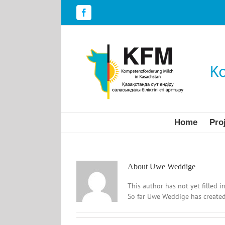
Skip
to
Facebook
content
Home
Pro
About
Uwe Weddige
This author has not yet filled in
So far Uwe Weddige has created