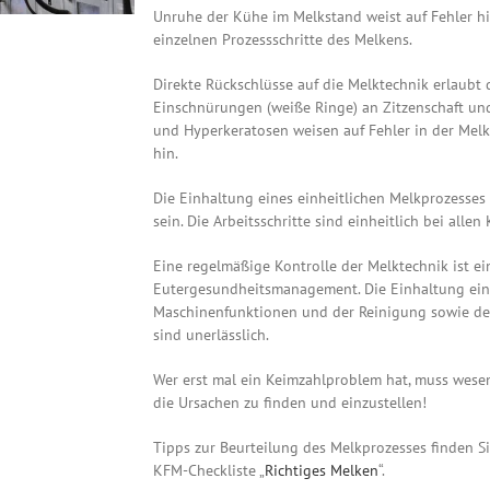
Unruhe der Kühe im Melkstand weist auf Fehler hin
einzelnen Prozessschritte des Melkens.
Direkte Rückschlüsse auf die Melktechnik erlaubt 
Einschnürungen (weiße Ringe) an Zitzenschaft un
und Hyperkeratosen weisen auf Fehler in der Mel
hin.
Die Einhaltung eines einheitlichen Melkprozesses 
sein. Die Arbeitsschritte sind einheitlich bei alle
Eine regelmäßige Kontrolle der Melktechnik ist ei
Eutergesundheitsmanagement. Die Einhaltung eine
Maschinenfunktionen und der Reinigung sowie der
sind unerlässlich.
Wer erst mal ein Keimzahlproblem hat, muss wese
die Ursachen zu finden und einzustellen!
Tipps zur Beurteilung des Melkprozesses finden S
KFM-Checkliste „
Richtiges Melken
“.