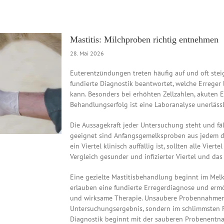
Mastitis: Milchproben richtig entnehmen
28. Mai 2026
Euterentzündungen treten häufig auf und oft steig
fundierte Diagnostik beantwortet, welche Erreger
kann. Besonders bei erhöhten Zellzahlen, akute
Behandlungserfolg ist eine Laboranalyse unerlässl
Die Aussagekraft jeder Untersuchung steht und fä
geeignet sind Anfangsgemelksproben aus jedem der
ein Viertel klinisch auffällig ist, sollten alle Vie
Vergleich gesunder und infizierter Viertel und das
Eine gezielte Mastitisbehandlung beginnt im Mel
erlauben eine fundierte Erregerdiagnose und ermö
und wirksame Therapie. Unsaubere Probennahmen 
Untersuchungsergebnis, sondern im schlimmsten Fa
Diagnostik beginnt mit der sauberen Probenentn