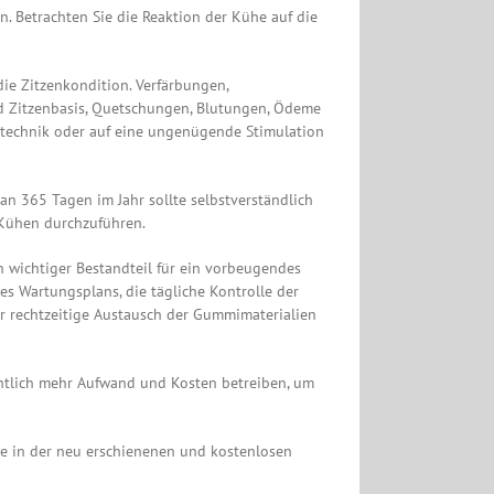
. Betrachten Sie die Reaktion der Kühe auf die
die Zitzenkondition. Verfärbungen,
d Zitzenbasis, Quetschungen, Blutungen, Ödeme
ktechnik oder auf eine ungenügende Stimulation
an 365 Tagen im Jahr sollte selbstverständlich
n Kühen durchzuführen.
n wichtiger Bestandteil für ein vorbeugendes
s Wartungsplans, die tägliche Kontrolle der
 rechtzeitige Austausch der Gummimaterialien
ntlich mehr Aufwand und Kosten betreiben, um
ie in der neu erschienenen und kostenlosen