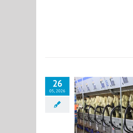
26
05, 2026
lkprozess regelmäßig kontrollieren
News DE