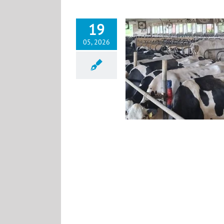
19
05, 2026
Milchvieh: Stare im Stall
News DE