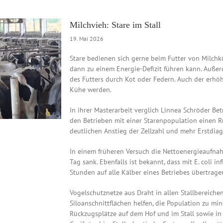
Milchvieh: Stare im Stall
19. Mai 2026
Stare bedienen sich gerne beim Futter von Milchk
dann zu einem Energie-Defizit führen kann. Auße
des Futters durch Kot oder Federn. Auch der erhöh
Kühe werden.
In ihrer Masterarbeit verglich Linnea Schröder Betr
den Betrieben mit einer Starenpopulation einen
deutlichen Anstieg der Zellzahl und mehr Erstdia
In einem früheren Versuch die Nettoenergieaufna
Tag sank. Ebenfalls ist bekannt, dass mit E. coli i
Stunden auf alle Kälber eines Betriebes übertrage
Vogelschutznetze aus Draht in allen Stallbereiche
Siloanschnittflächen helfen, die Population zu mi
Rückzugsplätze auf dem Hof und im Stall sowie i