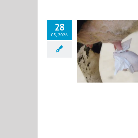
28
05, 2026
itis: Milchproben richtig entnehmen
News DE