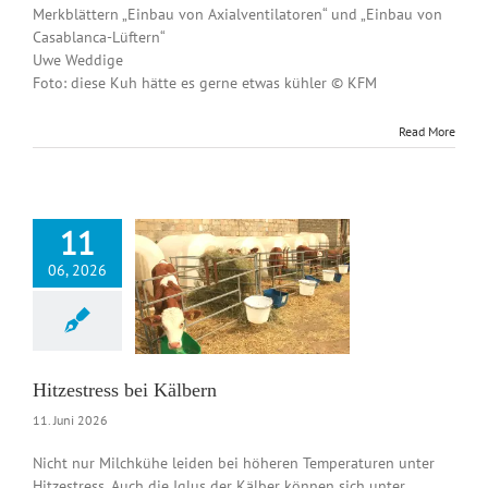
Merkblättern „Einbau von Axialventilatoren“ und „Einbau von
Casablanca-Lüftern“
Uwe Weddige
Foto: diese Kuh hätte es gerne etwas kühler © KFM
Read More
11
06, 2026
ress bei Kälbern
News DE
Hitzestress bei Kälbern
11. Juni 2026
Nicht nur Milchkühe leiden bei höheren Temperaturen unter
Hitzestress. Auch die Iglus der Kälber können sich unter