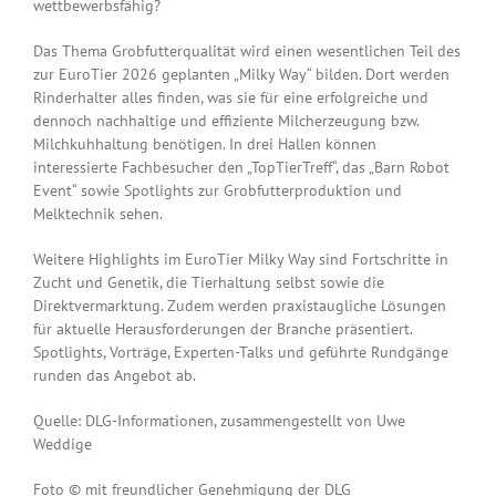
wettbewerbsfähig?
Das Thema Grobfutterqualität wird einen wesentlichen Teil des
zur EuroTier 2026 geplanten „Milky Way“ bilden. Dort werden
Rinderhalter alles finden, was sie für eine erfolgreiche und
dennoch nachhaltige und effiziente Milcherzeugung bzw.
Milchkuhhaltung benötigen. In drei Hallen können
interessierte Fachbesucher den „TopTierTreff“, das „Barn Robot
Event“ sowie Spotlights zur Grobfutterproduktion und
Melktechnik sehen.
Weitere Highlights im EuroTier Milky Way sind Fortschritte in
Zucht und Genetik, die Tierhaltung selbst sowie die
Direktvermarktung. Zudem werden praxistaugliche Lösungen
für aktuelle Herausforderungen der Branche präsentiert.
Spotlights, Vorträge, Experten-Talks und geführte Rundgänge
runden das Angebot ab.
Quelle: DLG-Informationen, zusammengestellt von Uwe
Weddige
Foto © mit freundlicher Genehmigung der DLG