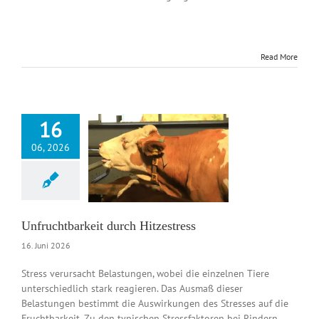
Read More
16
06, 2026
htbarkeit durch
Hitzestress
News DE
Unfruchtbarkeit durch Hitzestress
16. Juni 2026
Stress verursacht Belastungen, wobei die einzelnen Tiere
unterschiedlich stark reagieren. Das Ausmaß dieser
Belastungen bestimmt die Auswirkungen des Stresses auf die
Fruchtbarkeit. Zu den typischen Stressfaktoren bei Rindern