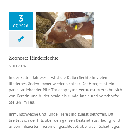
3
07, 2026
e: Rinderflechte
News DE
Zoonose: Rinderflechte
3. Juli 2026
In der kalten Jahreszeit wird die Kälberflechte in vielen
Rinderbeständen immer wieder sichtbar. Der Erreger ist ein
parasitär lebender Pilz: Thrichophyton verrucosum ernährt sich
von Keratin und bildet ovale bis runde, kahle und verschorfte
Stellen im Fell.
Immunschwache und junge Tiere sind zuerst betroffen. Oft
breitet sich der Pilz über den ganzen Bestand aus. Häufig wird
er von infizierten Tieren eingeschleppt, aber auch Schadnager,