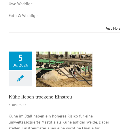
Uwe Weddige
Foto © Weddige
Read More
5
06, 2026
lieben trockene
Einstreu
News DE
Kühe lieben trockene Einstreu
5. Juni 2026
Kühe im Stall haben ein höheres Risiko für eine
umweltassoziierte Mastitis als Kühe auf der Weide. Dabei
stellen Einstreumaterialien eine wichtige Quelle für