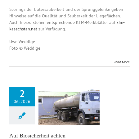
Scorings der Eutersauberkeit und der Sprunggelenke geben
Hinweise auf die Qualität und Sauberkeit der Liegeflächen.
Auch hierzu stehen entsprechende KFM-Merkblätter auf
kfm-
kasachstan.net
zur Verfügung.
Uwe Weddige
Foto © Weddige
Read More
2
06, 2026
sicherheit achten
News DE
Auf Biosicherheit achten