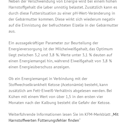
Neben der Verschwendung von Energie wird bei einem hohen
Harnstoffgehalt die Leber unnötig belastet. Zusätzlich kann es
durch diese Futtersituation zu einer pH-Wert-Veränderung in
der Gebärmutter kommen. Diese wirkt sich wiederum negativ
auf die Einnistung der befruchteten Eizelle in der Gebärmutter
aus.
Ein aussagekräftiger Parameter zur Beurteilung der
Energieversorgung ist der Milcheiweißgehalt, das Optimum
liegt zwischen 3,2 und 3,8 %. Werte unter 3,1 % deuten auf
einen Energiemangel hin, während Eiweißgehalt von 3,8 %
einen Energieüberschuss anzeigen.
Ob ein Energiemangel in Verbindung mit der
Stoffwechselkrankheit Ketose (Acetonämie) besteht, kann
zusätzlich am Fett-Eiweiß-Verhältnis abgelesen werden. Bei
Kühen mit einem Wert von über 1,5 in den ersten vier
Monaten nach der Kalbung besteht die Gefahr der Ketose.
Weiterführende Informationen lesen Sie im KFM-Merkblatt „
Mit
Harnstoffwerten Fütterungsfehler finden
“