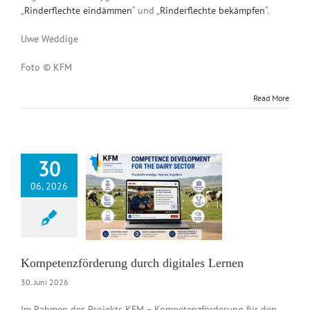
„
Rinderflechte eindämmen
“ und „
Rinderflechte bekämpfen
“.
Uwe Weddige
Foto © KFM
Read More
30
06, 2026
zförderung durch
itales Lernen
News DE
Kompetenzförderung durch digitales Lernen
30. Juni 2026
Im Rahmen des Projekts KFM – Kompetenzförderung für den