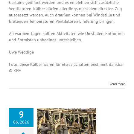
Curtains geöffnet werden und es empfehlen sich zusätzliche
Ventilatoren. Kälber dürfen allerdings nicht dem direkten Zug
ausgesetzt werden. Auch draußen können bei Windstille und
brütenden Temperaturen Ventilatoren Linderung bringen.
An warmen Tagen sollten Aktivitäten wie Umstallen, Enthornen
und Entmisten unbedingt unterbleiben.
Uwe Weddige
Foto: diese Kälber wären für etwas Schatten bestimmt dankbar
© KFM
Read More
9
06, 2026
zess zu langsam?