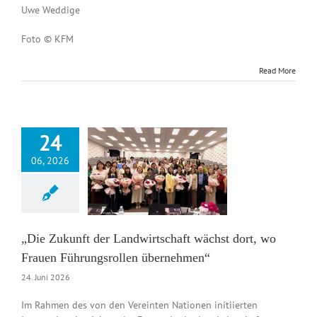
Uwe Weddige
Foto © KFM
Read More
24
06, 2026
e Zukunft der
chaft wächst dort,
en Führungsrollen
bernehmen“
News DE
„Die Zukunft der Landwirtschaft wächst dort, wo
Frauen Führungsrollen übernehmen“
24. Juni 2026
Im Rahmen des von den Vereinten Nationen initiierten