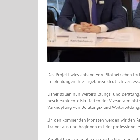
Das Projekt wies anhand von Pilotbetrieben im
Empfehlungen ihre Ergebnisse deutlich verbess
Daher sollen nun Weiterbildungs- und Beratung
beschleunigen, diskutierten der Vizeagrarmini
Verknüpfung von Beratungs- und Weiterbildung
„In den kommenden Monaten werden wir den Rege
Trainer aus und beginnen mit der professionell
Parallel hierzu wird die praktische Beratungsarb