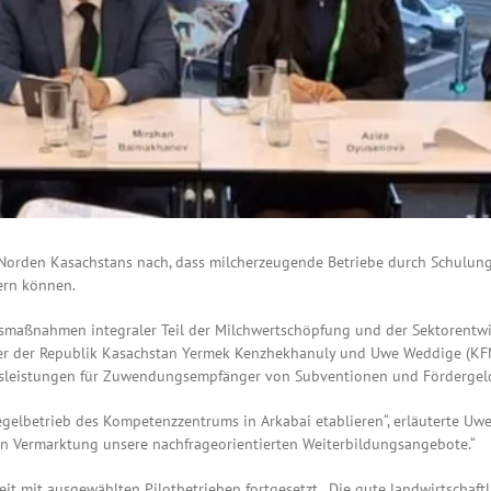
 Norden Kasachstans nach, dass milcherzeugende Betriebe durch Schulu
ern können.
smaßnahmen integraler Teil der Milchwertschöpfung und der Sektorentwi
ster der Republik Kasachstan Yermek Kenzhekhanuly und Uwe Weddige (KF
sleistungen für Zuwendungsempfänger von Subventionen und Fördergel
lbetrieb des Kompetenzzentrums in Arkabai etablieren“, erläuterte Uwe 
en Vermarktung unsere nachfrageorientierten Weiterbildungsangebote.“
eit mit ausgewählten Pilotbetrieben fortgesetzt. „Die gute landwirtschaft