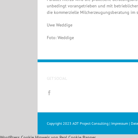
unbedingt vorangetrieben und mit betrieblichen 
die kommerzielle Milcherzeugungsberatung im sü
Uwe Weddige
Foto: Weddige
GET SOCIAL
Copyright 2023
ADT Project Consulting
|
Impressum
|
Date
WordPress Cookie Hinweis von Real Cookie Banner