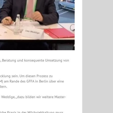
ng, Beratung und konsequente Umsetzung von
cklung sein. Um diesen Prozess zu
M) am Rande des GFFA in Berlin über eine
dern.
Weddige, „dazu bilden wir weitere Master-
liche Praxis in der Milchviehhaltung muss