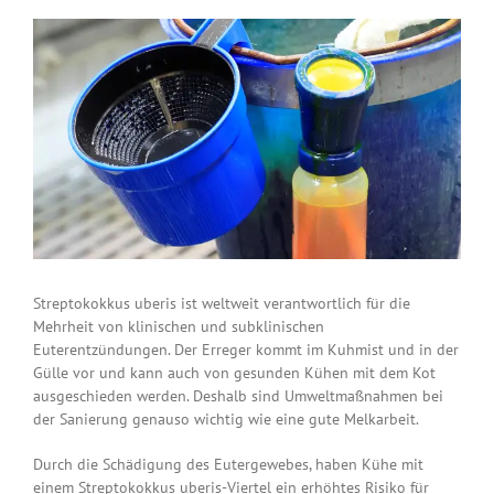
View
Larger
Image
Streptokokkus uberis ist weltweit verantwortlich für die
Mehrheit von klinischen und subklinischen
Euterentzündungen. Der Erreger kommt im Kuhmist und in der
Gülle vor und kann auch von gesunden Kühen mit dem Kot
ausgeschieden werden. Deshalb sind Umweltmaßnahmen bei
der Sanierung genauso wichtig wie eine gute Melkarbeit.
Durch die Schädigung des Eutergewebes, haben Kühe mit
einem Streptokokkus uberis-Viertel ein erhöhtes Risiko für