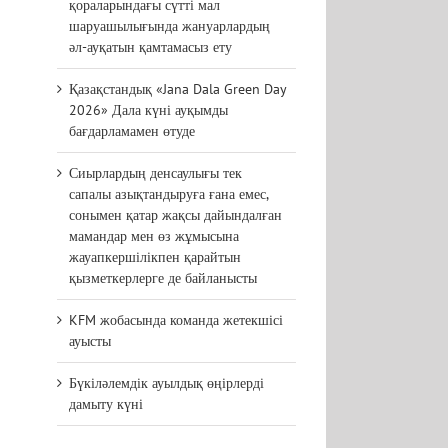
қораларындағы сүтті мал
шаруашылығында жануарлардың
әл-ауқатын қамтамасыз ету
Қазақстандық «Jana Dala Green Day
2026» Дала күні ауқымды
бағдарламамен өтуде
Сиырлардың денсаулығы тек
сапалы азықтандыруға ғана емес,
сонымен қатар жақсы дайындалған
мамандар мен өз жұмысына
жауапкершілікпен қарайтын
қызметкерлерге де байланысты
KFM жобасында команда жетекшісі
ауысты
Бүкіләлемдік ауылдық өңірлерді
дамыту күні