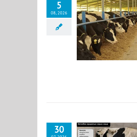
5
08, 2026
н сиырлардағы месқарын ацидозы
арын қышқылдығының жоғарылауы)
News KK
30