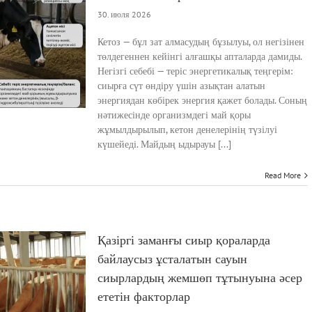
30. июля 2026
Кетоз — бұл зат алмасудың бұзылуы, ол негізінен
төлдегеннен кейінгі алғашқы апталарда дамиды.
Негізгі себебі — теріс энергетикалық теңгерім:
сиырға сүт өндіру үшін азықтан алатын
энергиядан көбірек энергия қажет болады. Соның
нәтижесінде организмдегі май қоры
жұмылдырылып, кетон денелерінің түзілуі
күшейеді. Майдың ыдырауы [...]
Read More
Қазіргі заманғы сиыр қораларда
байлаусыз ұсталатын сауын
сиырлардың жемшөп тұтынуына әсер
ететін факторлар