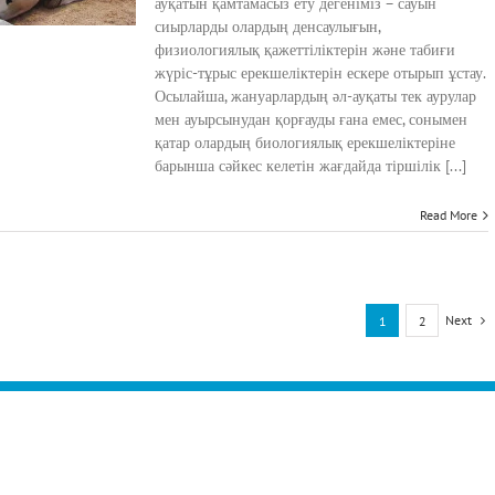
ауқатын қамтамасыз ету дегеніміз – сауын
сиырларды олардың денсаулығын,
физиологиялық қажеттіліктерін және табиғи
жүріс-тұрыс ерекшеліктерін ескере отырып ұстау.
Осылайша, жануарлардың әл-ауқаты тек аурулар
мен ауырсынудан қорғауды ғана емес, сонымен
қатар олардың биологиялық ерекшеліктеріне
барынша сәйкес келетін жағдайда тіршілік [...]
Read More
Next
1
2