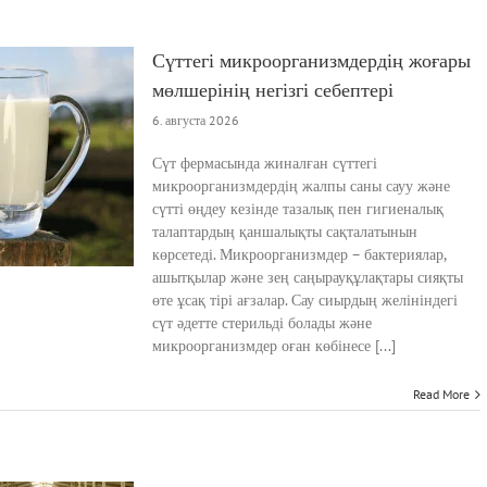
Сүттегі микроорганизмдердің жоғары
мөлшерінің негізгі себептері
6. августа 2026
Сүт фермасында жиналған сүттегі
микроорганизмдердің жалпы саны сауу және
сүтті өңдеу кезінде тазалық пен гигиеналық
талаптардың қаншалықты сақталатынын
көрсетеді. Микроорганизмдер – бактериялар,
ашытқылар және зең саңырауқұлақтары сияқты
өте ұсақ тірі ағзалар. Сау сиырдың желініндегі
сүт әдетте стерильді болады және
микроорганизмдер оған көбінесе [...]
Read More