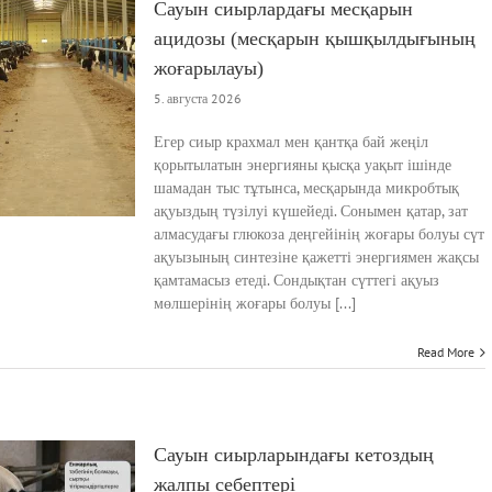
Сауын сиырлардағы месқарын
ацидозы (месқарын қышқылдығының
жоғарылауы)
5. августа 2026
Егер сиыр крахмал мен қантқа бай жеңіл
қорытылатын энергияны қысқа уақыт ішінде
шамадан тыс тұтынса, месқарында микробтық
ақуыздың түзілуі күшейеді. Сонымен қатар, зат
алмасудағы глюкоза деңгейінің жоғары болуы сүт
ақуызының синтезіне қажетті энергиямен жақсы
қамтамасыз етеді. Сондықтан сүттегі ақуыз
мөлшерінің жоғары болуы [...]
Read More
Сауын сиырларындағы кетоздың
жалпы себептері