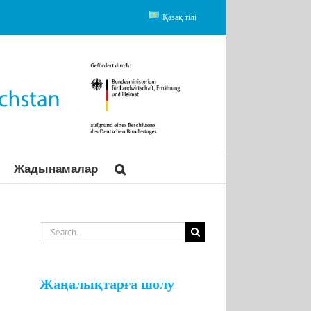
Қазақ тілі
Жадынамалар
Search
for:
Жаңалықтарға шолу