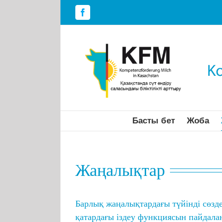
Skip
to
Facebook
content
Басты бет
Жоба
Жаңалықтар
Барлық жаңалықтардағы түйінді сөзде
қатардағы іздеу функциясын пайдала