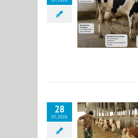
07, 2026
н сиырларындағы кетоздың жалпы
себептері
News KK
28
07, 2026
і заманғы сиыр қораларда байлаусыз
алатын сауын сиырлардың жемшөп