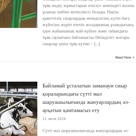
тұяқ өндеу жұмыстарын өткізу» жөніндегі жалпы
ұсыныс көбіне жеткіліксіз болады. Нақты
қажеттілік сиырлардың өнімділігіне, күтіп-бағу
жүйесіне, жүріп өтетін жолдарының ұзындығына,
еден жабынының жай-күйіне және табындағы
тұяқ саулығына байланысты. Өнімділігі жоғары
сиырлар үшін тұяқ күтімі – [...]
Read More
Байламай ұсталатын заманауи сиыр
қораларындағы сүтті мал
шаруашылығында жануарлардың әл-
ауқатын қамтамасыз ету
21. июля 2026
Сүтті мал шаруашылығында жануарлардың әл-