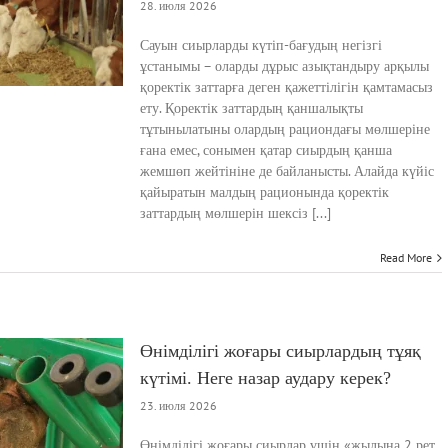
28. июля 2026
Сауын сиырларды күтіп-бағудың негізгі
ұстанымы – оларды дұрыс азықтандыру арқылы
қоректік заттарға деген қажеттілігін қамтамасыз
ету. Қоректік заттардың қаншалықты
тұтынылатыны олардың рациондағы мөлшеріне
ғана емес, сонымен қатар сиырдың қанша
жемшөп жейтініне де байланысты. Алайда күйіс
қайыратын малдың рационында қоректік
заттардың мөлшерін шексіз [...]
Read More
Өнімділігі жоғары сиырлардың тұяқ
күтімі. Неге назар аудару керек?
23. июля 2026
Өнімділігі жоғары сиырлар үшін «жылына 2 рет