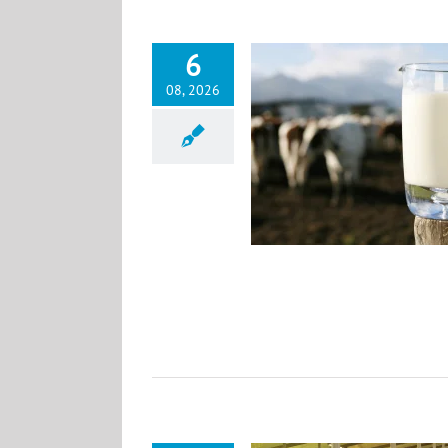
6
08, 2026
тегі микроорганизмдердің жоғары
мөлшерінің негізгі себептері
News KK