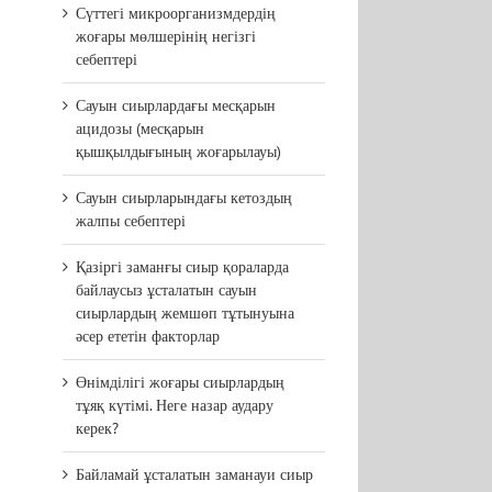
Сүттегі микроорганизмдердің
жоғары мөлшерінің негізгі
себептері
Сауын сиырлардағы месқарын
ацидозы (месқарын
қышқылдығының жоғарылауы)
Сауын сиырларындағы кетоздың
жалпы себептері
Қазіргі заманғы сиыр қораларда
байлаусыз ұсталатын сауын
сиырлардың жемшөп тұтынуына
әсер ететін факторлар
Өнімділігі жоғары сиырлардың
тұяқ күтімі. Неге назар аудару
керек?
Байламай ұсталатын заманауи сиыр