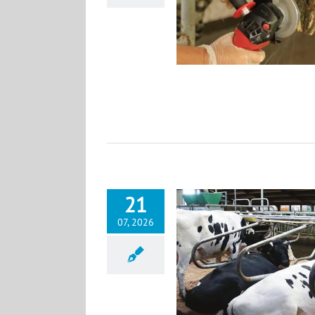
Неге назар аудару керек?
News KK
21
07, 2026
йламай ұсталатын заманауи сиыр
қораларындағы сүтті мал
уашылығында жануарлардың әл-
ауқатын қамтамасыз ету
News KK