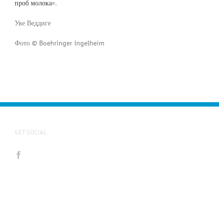
проб молока
».
Уве Веддиге
Фото © Boehringer Ingelheim
GET SOCIAL