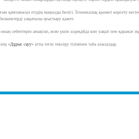
ғын қамтамасыз етудің маңызды бөлігі. Техникалық қызмет көрсету кесте
 бөлшектерді уақытылы ауыстыру қажет.
оның себептерін анықтап, жою үшін әлдеқайда көп уақыт пен қаражат жұм
-нің «
Дұрыс сауу
» атты тегін тексеру тізімінен таба аласыздар.