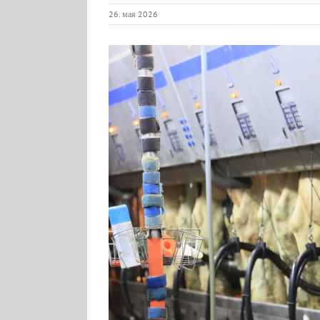
26. мая 2026
View
Larger
Image