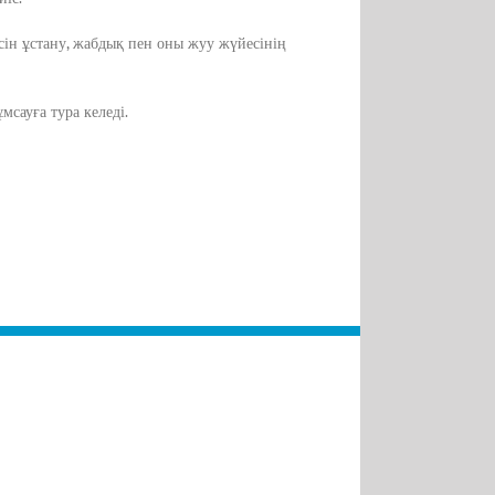
сін ұстану, жабдық пен оны жуу жүйесінің
сауға тура келеді.