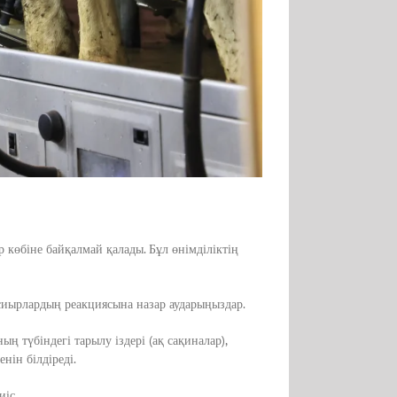
көбіне байқалмай қалады. Бұл өнімділіктің
е сиырлардың реакциясына назар аударыңыздар.
ң түбіндегі тарылу іздері (ақ сақиналар),
нін білдіреді.
иіс.