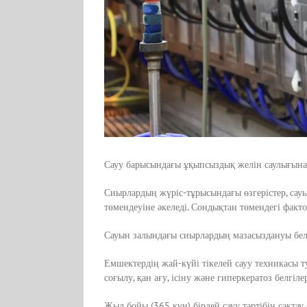
Сауу барысындағы ұқыпсыздық желін саулығына ке
Сиырлардың жүріс-тұрысындағы өзгерістер, сау
төмендеуіне әкеледі. Сондықтан төмендегі факт
Сауын залындағы сиырлардың мазасыздануы белгіл
Емшектердің жай-күйі тікелей сауу техникасы ту
соғылу, қан ағу, ісіну және гиперкератоз белгіл
Жыл бойы (365 күн) бірдей сауу тәртібін сақтау