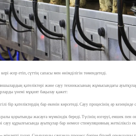
рі әсер етіп, сүттің сапасы мен өнімділігін төмендетеді.
ыншылардың қателіктері және сауу техникасының жұмысындағы ауытқулар 
орларды үнемі мұқият бақылау қажет:
і бір қателіктердің бар екенін көрсетеді. Сауу процесінің әр кезеңінд
ралы қорытынды жасауға мүмкіндік береді. Түсінің өзгеруі, емшек пен оны
ері сауу құрылғысында ауытқулар бар немесе стимуляцияның жеткіліксіз еке
 — міндетті талап. Сиырларды сауғанда процесс бәріне бірдей орындалуы т