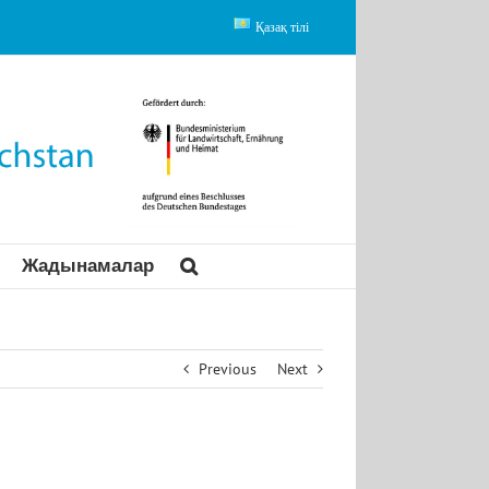
Қазақ тілі
Жадынамалар
Previous
Next