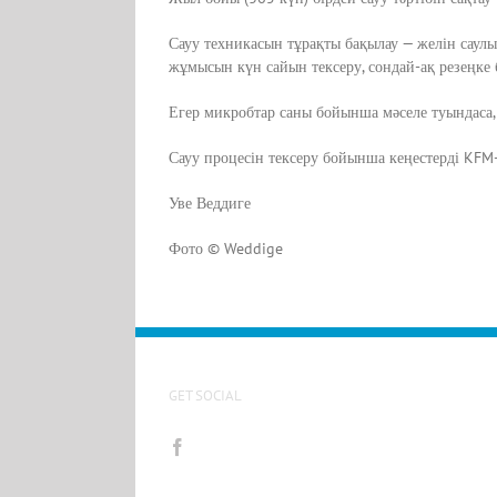
Сауу техникасын тұрақты бақылау — желін саулы
жұмысын күн сайын тексеру, сондай-ақ резеңке
Егер микробтар саны бойынша мәселе туындаса, 
Сауу процесін тексеру бойынша кеңестерді KFM
Уве Веддиге
Фото © Weddige
GET SOCIAL