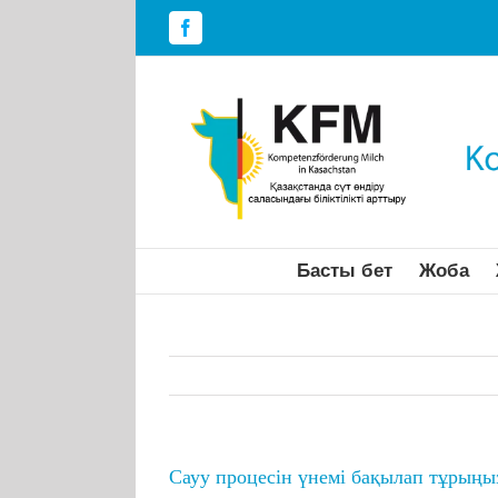
Skip
to
Facebook
content
Басты бет
Жоба
Сауу процесін үнемі бақылап тұрыңы