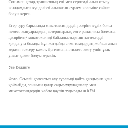
Сонымен қатар, траншеяның ені мен сүрлемді алып отыру
жылдамдығы күнделікті алынатын сүрлем көлеміне сәйкес
болуы керек.
Егер ауру барысында микотоксиндердің әсеріне күдік болса
немесе жануарлардың ветеринарлық емге реакциясы болмаса,
адсорбент/ микотоксинді байланыстырғыш заттектерді
қолдануға болады. Бұл жағдайда симптомдардың жойылғанын
мұқият тексеру қажет. Дегенмен, нәтижеге жету үшін ұзақ
уақыт қажет болуы мүмкін.
Уве Веддиге
Фото: Осылай қопсытып алу сүрлемді қайта қыздырып қана
қоймайды, сонымен қатар саңырауқұлақшалар мен
микотоксиндердің көбею қаупін тудырады © KFM