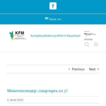
Skip
to
Facebook
content
Қазақ тілі
Previous
Next
Микотоксиндер: сиырларға ол у!
5. июля 2025