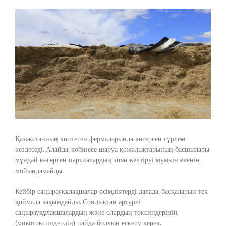
View
Larger
Image
Қазақстанның көптеген фермаларында көгерген сүрлем
кездеседі. Алайда, көбінесе шаруа қожалықтарының басшылары
мұндай көгерген партиялардың зиян келтіруі мүмкін екенін
мойындамайды.
Кейбір саңырауқұлақшалар өсімдіктерді далада, басқаларын тек
қоймада зақымдайды. Сондықтан әртүрлі
саңырауқұлақшалардың және олардың токсиндерінің
(микотоксиндердің) пайда болуын ескеру керек.