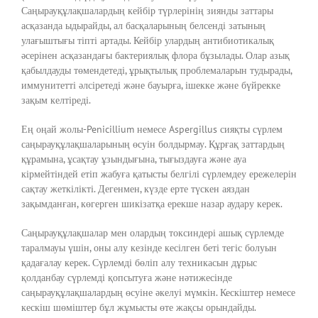
Саңырауқұлақшалардың кейбір түрлерінің зиянды заттары
асқазанда ыдырайды, ал басқаларының белсенді затының
улағыштығы тіпті артады. Кейбір улардың антибиотикалық
әсерінен асқазандағы бактериялық флора бұзылады. Олар азық
қабылдауды төмендетеді, ұрықтылық проблемаларын тудырады,
иммунитетті әлсіретеді және бауырға, ішекке және бүйрекке
зақым келтіреді.
Ең оңай жолы-Penicillium немесе Aspergillus сияқты сүрлем
саңырауқұлақшаларының өсуін болдырмау. Құрғақ заттардың
құрамына, ұсақтау ұзындығына, тығыздауға және ауа
кірмейтіндей етіп жабуға қатысты белгілі сүрлемдеу ережелерін
сақтау жеткілікті. Дегенмен, күзде ерте түскен аяздан
зақымданған, көгерген шикізатқа ерекше назар аудару керек.
Саңырауқұлақшалар мен олардың токсиндері ашық сүрлемде
таралмауы үшін, оны алу кезінде кесілген беті тегіс болуын
қадағалау керек. Сүрлемді бөліп алу техникасын дұрыс
қолданбау сүрлемді қопсытуға және нәтижесінде
саңырауқұлақшалардың өсуіне әкелуі мүмкін. Кескіштер немесе
кескіш шөміштер бұл жұмысты өте жақсы орындайды.