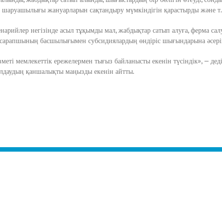
л шаруашылығы жануарларын сақтандыру мүмкіндігін қарастырды және т. 
нарийлер негізінде асыл тұқымды мал, жабдықтар сатып алуға, ферма сал
 сарапшының басшылығымен субсидиялардың өндіріс шығындарына әсерін
еті мемлекеттік ережелермен тығыз байланысты екенін түсіндік», — дед
ылдаудың қаншалықты маңызды екенін айтты.