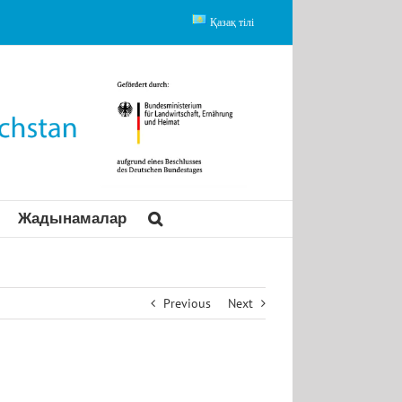
Қазақ тілі
Жадынамалар
Previous
Next