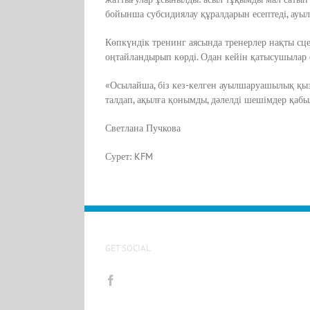
бойынша субсидиялау құралдарын есептеді, ауы
Көпкүндік тренинг аясында тренерлер нақты сце
оңтайландырып көрді. Одан кейін қатысушылар
«Осылайша, біз кез-келген ауылшаруашылық қызм
талдап, ақылға қонымды, дәлелді шешімдер қаб
Светлана Пучкова
Сурет: KFM
GET SOCIAL