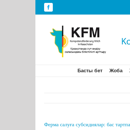
Skip
to
Facebook
content
Басты бет
Жоба
Ферма салуға субсидиялар: бас тартп