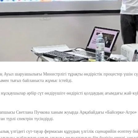
 Ауыл шаруашылығы Министрлігі тұрақты өндірістік процестер үшін сүт
мен тығыз байланыста жұмыс істейді.
нұсқаушылар әрбір сүт өндірушіге өндірісті қолдаудың ағымдағы жай-күй
рапшысы Светлана Пучкова ханым жуырда Арқабайдағы «Байсерке-Агро»
н түрлі спектрін түсіндірді.
сылық үлгідегі сүт-тауар фермасын құрудың үлгілік сценарийін есептеу
лынды, жабдықтар сатып алынды, шығыстардың бір бөлігін өтеуді, сонда