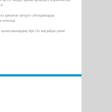
б.
уға арналған әртүрлі субсидияларды
 есептеді.
і қатысушылардың бірі. Ол жағдайды үнемі