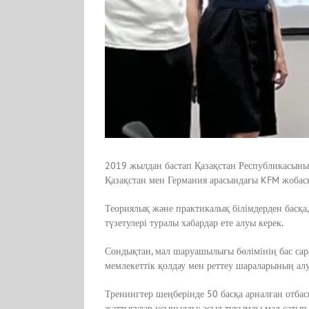
2019 жылдан бастап Қазақстан Республикасының
Қазақстан мен Германия арасындағы KFM жобасы
Теориялық және практикалық білімдерден басқа, 
түзетулері туралы хабардар ете алуы керек.
Сондықтан, мал шаруашылығы бөлімінің бас са
мемлекеттік қолдау мен реттеу шараларының алуа
Тренингтер шеңберінде 50 басқа арналған отба
жаттығулар ұсынылды: асыл тұқымды мал сатып а