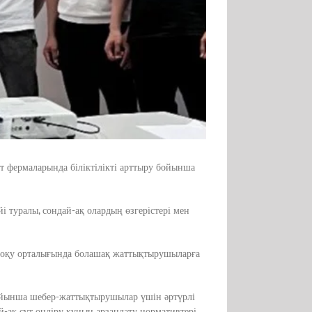
 фермаларында біліктілікті арттыру бойынша
і туралы, сондай-ақ олардың өзгерістері мен
 оқу орталығында болашақ жаттықтырушыларға
 бойынша шебер-жаттықтырушылар үшін әртүрлі
й-ақ сүт өндіру құнын арзандату нормативтері