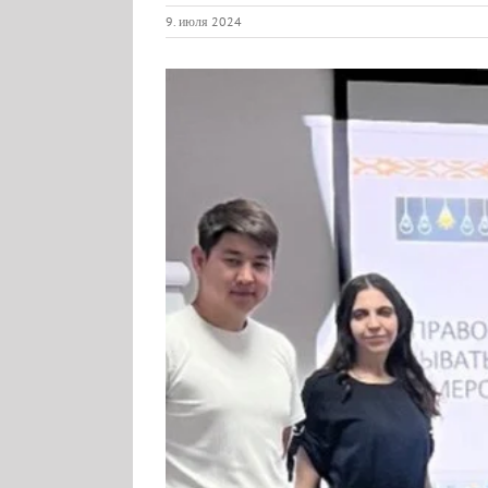
9. июля 2024
View
Larger
Image